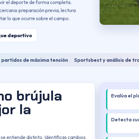
vir el deporte de forma completa.
ercana: preparación previa, lectura
ar lo que ocurre sobre el campo.
que deportivo
 partidos de máxima tensión
Sportsbest y análisis de tr
o brújula
Evalúa el pl
or la
Detecta cuá
 se entiende distinto. Identificas cambios