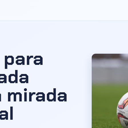
 para
cada
n mirada
al