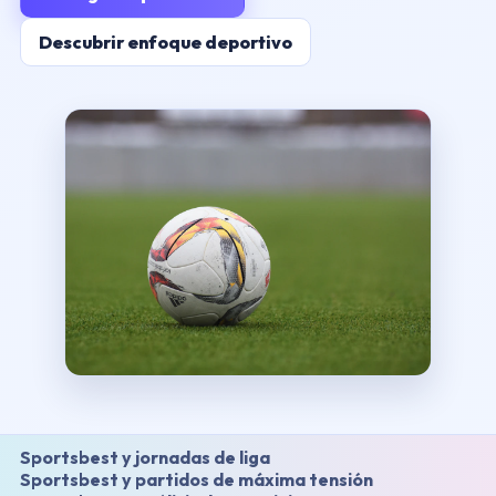
Descubrir enfoque deportivo
Sportsbest y jornadas de liga
Sportsbest y partidos de máxima tensión