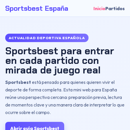
Sportsbest España
Inicio
Partidos
ACTUALIDAD DEPORTIVA ESPAÑOLA
Sportsbest para entrar
en cada partido con
mirada de juego real
Sportsbest
está pensado para quienes quieren vivir el
deporte de forma completa. Esta mini web para España
reúne una perspectiva cercana: preparación previa, lectura
de momentos clave y una manera clara de interpretar lo que
ocurre sobre el campo.
Abrir guía Sportsbest