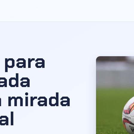
 para
cada
n mirada
al