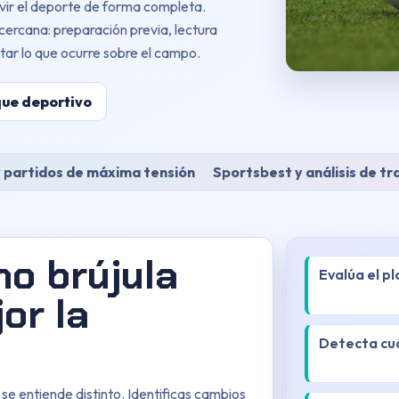
vir el deporte de forma completa.
ercana: preparación previa, lectura
ar lo que ocurre sobre el campo.
que deportivo
 partidos de máxima tensión
Sportsbest y análisis de tr
o brújula
Evalúa el pl
or la
Detecta cuá
 se entiende distinto. Identificas cambios