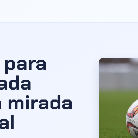
 para
cada
n mirada
al