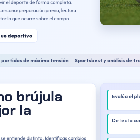
vir el deporte de forma completa.
ercana: preparación previa, lectura
ar lo que ocurre sobre el campo.
que deportivo
 partidos de máxima tensión
Sportsbest y análisis de tr
o brújula
Evalúa el pl
or la
Detecta cuá
 se entiende distinto. Identificas cambios