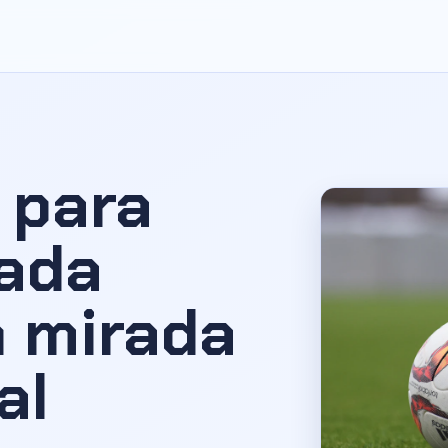
 para
cada
n mirada
al