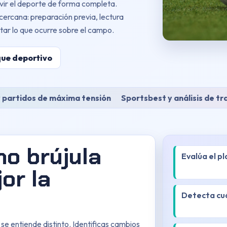
vir el deporte de forma completa.
ercana: preparación previa, lectura
ar lo que ocurre sobre el campo.
que deportivo
 partidos de máxima tensión
Sportsbest y análisis de tr
o brújula
Evalúa el pl
or la
Detecta cuá
 se entiende distinto. Identificas cambios