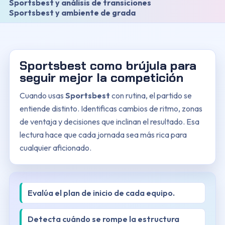
Sportsbest y análisis de transiciones
Sportsbest y ambiente de grada
Sportsbest como brújula para
seguir mejor la competición
Cuando usas
Sportsbest
con rutina, el partido se
entiende distinto. Identificas cambios de ritmo, zonas
de ventaja y decisiones que inclinan el resultado. Esa
lectura hace que cada jornada sea más rica para
cualquier aficionado.
Evalúa el plan de inicio de cada equipo.
Detecta cuándo se rompe la estructura